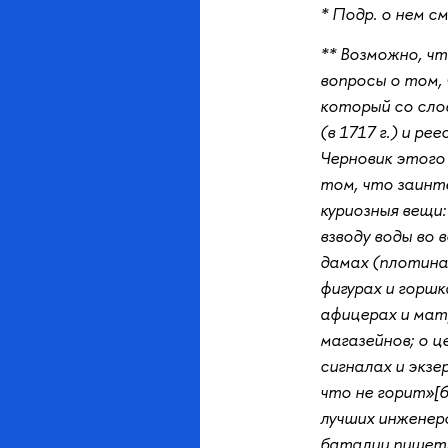
* Подр. о нем см
** Возможно, ч
вопросы о том,
который со слов
(в 1717 г.) и 
Черновик этого 
том, что заинте
куриозныя вещи
взводу воды во 
дамах (плотинах
фигурах и горшк
афицерах и матр
магазейнов; о ц
сигналах и экз
что не горит»[6
лучших инженеро
баталии пишет; 