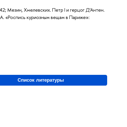
42; Мезин, Хмелевских. Петр I и герцог Д’Антен.
.А. «Роспись куриозным вещам в Париже»:
Список литературы