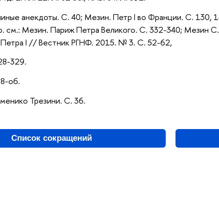
иные анекдоты. С. 40; Мезин. Петр I во Франции. С. 130, 1
р. см.: Мезин. Париж Петра Великого. С. 332-340; Мезин С
етра I // Вестник РГНФ. 2015. № 3. С. 52-62,
328-329.
08-об.
менико Трезини. С. 36.
Список сокращений