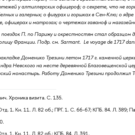
тежей у алтиллерских офицероф; о секрете, что не гор
лных и галерных; о фигурах и горшках в Сен-Клю; о ядр
, офицерах и матрозах; о чертежах гаваноф и магазейно
поездок П. по Парижу и окрестностям стал образцом д
толицу
Франции. Подр. см. Sarmant. Le voyage de 1717 dans la
 закладке Доменико Трезини летом 1717 г. каменной цер
дра Невского на месте деревянной Благовещенской церк
ский монастырь. Работу Доменико Трезини продолжил Т
евич. Хроника визита. С. 135.
Отд. 1. Кн. 11. Л. 82 об.; ПРГ. 1. С. 66-67; КПБ. 84. Л. 389;
0.
тд. 1. Кн. 11. Л. 82 об.; КПБ. 84. Л. 391.