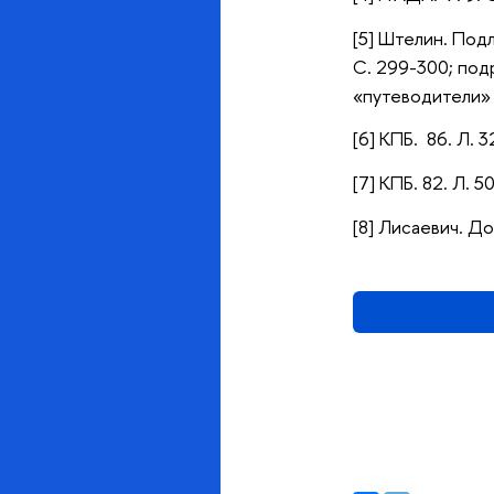
[5] Штелин. Подл
С. 299-300; под
«путеводители» П
[6] КПБ. 86. Л. 
[7] КПБ. 82. Л. 5
[8] Лисаевич. До