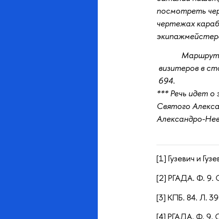
посмотреть чер
чертежах карабе
экипажмейстере
Маршрут 
визитеров в с
694.
*** Речь идет о
Святого Алексан
Александро-Нев
[1] Гузевич и Гуз
[2] РГАДА. Ф. 9. 
[3] КПБ. 84. Л. 39
[4] РГАДА. Ф. 9. О