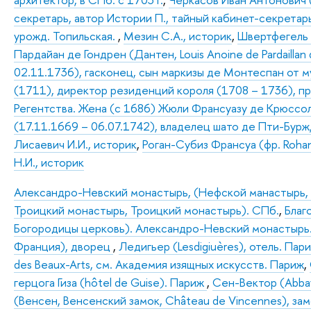
секретарь, автор Истории П., тайный кабинет-секретарь
урожд. Топильская.
,
Мезин С.А., историк
,
Швертфегель 
Пардайан де Гондрен (Дантен, Louis Anoine de Pardaillan 
02.11.1736), гасконец, сын маркизы де Монтеспан от 
(1711), директор резиденций короля (1708 – 1736), п
Регентства. Жена (с 1686) Жюли Франсуазу де Крюссоль 
(17.11.1669 – 06.07.1742), владелец шато де Пти-Бурж
Лисаевич И.И., историк
,
Роган-Субиз Франсуа (фр. Roha
Н.И., историк
Александро-Невский монастырь, (Нефской манастырь,
Троицкий монастырь, Троицкий монастырь). СПб.
,
Благ
Богородицы церковь). Александро-Невский монастыр
Франция), дворец
,
Ледигьер (Lesdigiuères), отель. Пар
des Beaux-Arts, см. Академия изящных искусств. Париж
,
герцога Гиза (hôtel de Guise). Париж
,
Сен-Вектор (Abbay
(Венсен, Венсенский замок, Château de Vincennes), за