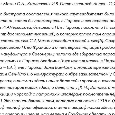
.: Мезин С.А., Хмелевских И.В. Петр и герцогд’ Антен. С. 
то быстрота составления такого «путеводителя» была с
 что он хотел бы посмотреть в Париже и его окрестнос
 И.А.Черкасова, бывшего с П. в Париже, писал, что П. 
реестр достопамятных вещей, о которых хотел там спра
«расписания» С.А.Мезин приводит в своей книге[5]. Сох
ресовало П. во Франции и о чем, вероятно, царь проди
: мануфактура в Савонерии; палата где збираетца пар
все помпы в Париже; Академия Гояр; многия церкви в Париж
 – Е.А.); вне Парижа: домы Ван-Сен; о монастыре женск
ах в Сен-Клю и о мануфактурах; о ядре зажигателном у 
озах; о письмах здесь наших баталей и прочем; о живоп
ене товаров наших здесь; о деле, что у [К.Н.] Зотова; о
ерциции морской; о патронах к шпалерам; посмотреть че
]. Эти записи близки к тем, которые относят к 1716 г. 
ф планоф фортофикации; о цене тавароф наших здесь; о 
о препорции перил, что велена в Брабантах делать; о п