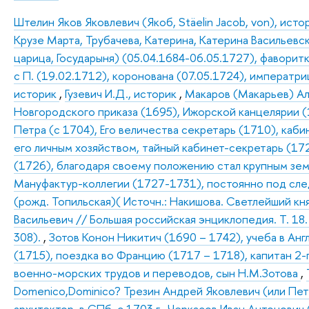
Штелин Яков Яковлевич (Якоб, Stäelin Jacob, von), исто
Крузе Марта, Трубачева, Катерина, Катерина Васильевск
царица, Государыня) (05.04.1684-06.05.1727), фаворитк
с П. (19.02.1712), коронована (07.05.1724), императриц
историк
,
Гузевич И.Д., историк
,
Макаров (Макарьев) Ал
Новгородского приказа (1695), Ижорской канцелярии 
Петра (с 1704), Его величества секретарь (1710), каби
его личным хозяйством, тайный кабинет-секретарь (172
(1726), благодаря своему положению стал крупным зе
Мануфактур-коллегии (1727-1731), постоянно под сл
(рожд. Топильская)( Источн.: Накишова. Светлейший кня
Васильевич // Большая российская энциклопедия. Т. 18.
308).
,
Зотов Конон Никитич (1690 – 1742), учеба в Анг
(1715), поездка во Францию (1717 – 1718), капитан 2-
военно-морских трудов и переводов, сын Н.М.Зотова
,
Domenico,Dominico? Трезин Андрей Яковлевич (или Пет
архитектор, в СПб. с 1703 г.
,
Черкасов Иван Антонович (