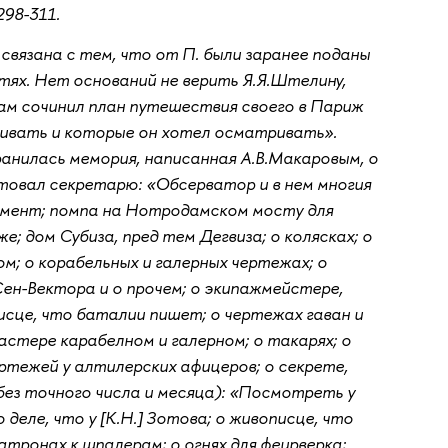
298-311.
вязана с тем, что от П. были заранее поданы
тях. Нет оснований не верить Я.Я.Штелину,
«сам сочинил план путешествия своего в Париж
шивать и которые он хотел осматривать».
ранилась мемория, написанная А.В.Макаровым, о
ктовал секретарю: «Обсерватор и в нем многия
ламент; помпа на Нотродамском мосту для
е; дом Субиза, пред тем Дегвиза; о колясках; о
ом; о корабельных и галерных чертежах; о
Сен-Вектора и о прочем; о экипажмейстере,
исце, что баталии пишет; о чертежах гаван и
 мастере карабелном и галерном; о такарях; о
ртежей у алтилерских афицеров; о секрете,
(без точного числа и месяца): «Посмотреть у
деле, что у [К.Н.] Зотова; о живописце, что
атронах к шпалерам; о огнях для феирверка;