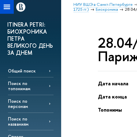
НИУ ВШЭ в Санкт-Петербурге
1725 гг.)
Биохроника
28.04
ITINERA PETRI:
БИОХРОНИКА
28.04/
ПЕТРА
ВЕЛИКОГО ДЕНЬ
Париж
ЗА ДНЕМ
Общий поиск
Дата начала
Поиск по
топонимам
Дата конца
Поиск по
персонам
Топонимы
Поиск по
названиям
Список