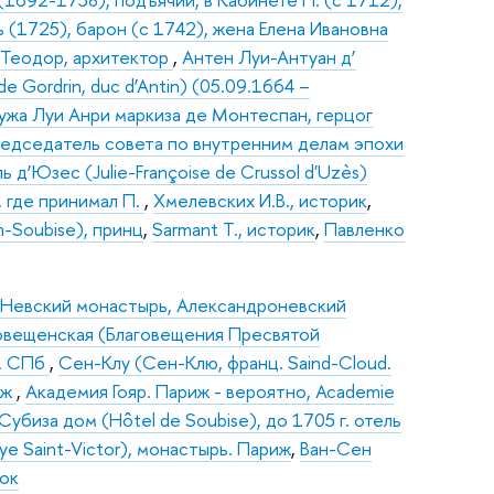
 (1725), барон (с 1742), жена Елена Ивановна
Теодор, архитектор
,
Антен Луи-Антуан д’
de Gordrin, duc d’Antin) (05.09.1664 –
мужа Луи Анри маркиза де Монтеспан, герцог
редседатель совета по внутренним делам эпохи
д’Юзес (Julie-Françoise de Crussol d'Uzès)
, где принимал П.
,
Хмелевских И.В., историк
,
n-Soubise), принц
,
Sarmant Т., историк
,
Павленко
 Невский монастырь, Александроневский
овещенская (Благовещения Пресвятой
ь. СПб
,
Сен-Клу (Сен-Клю, франц. Saind-Cloud.
иж
,
Академия Гояр. Париж - вероятно, Academie
Субиза дом (Hôtel de Soubise), до 1705 г. отель
e Saint-Victor), монастырь. Париж
,
Ван-Сен
мок