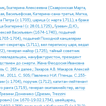
рик
,
Екатерина Алексеевна (Скавронская Марта,
ая, Васильефская, Катерина-сама-третья, Матка,
а Петра (с 1703), царица (с марта 1711), в браке
а Екатерина I (с 28.01.1725).
,
Гузевич Д.Ю.,
ексей Васильевич (1674-1740), подьячий
(1703-1704), подьячий Походной канцелярии
нет-секретарь (1711), вел переписку царя, ведал
2), генерал-майор (1725), тайный советник
млевладельцем, мануфактуристом, президент
едствием до смерти. Жена Феодосия Ивановна
зь С. 283 и далее.; Захаров А.В. Макаров Алексей
 М.. 2011. С. 505; Павленко Н.И. Птенцы. С.233-
лии (с 1704), поручик (1712), капитан-лейтенант
го ранга (1719), генерал-экипажмейстер, автор
Трезини Доменико (Дрезин, Trezzini
рович) (ок 1670-19.02.1734), швейцарец,
1692-1758), подъячий, в Кабинете П. (с 1712),