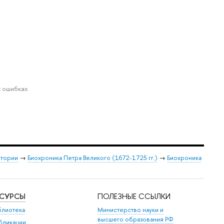
 ошибках.
стории
→
Биохроника Петра Великого (1672-1725 гг.)
→
Биохроника
ЕСУРСЫ
ПОЛЕЗНЫЕ ССЫЛКИ
блиотека
Министерство науки и
высшего образования РФ
бликации