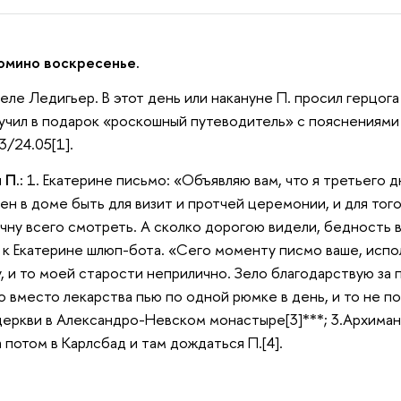
омино воскресенье.
теле Ледигьер. В этот день или накануне П. просил герцога
лучил в подарок «роскошный путеводитель» с пояснениями 
3/24.05[1].
 П.:
1. Екатерине письмо: «Объявляю вам, что я третьего д
ен в доме быть для визит и протчей церемонии, и для того
чну всего смотреть. А сколко дорогою видели, бедность в
к Екатерине шлюп-бота. «Сего моменту писмо ваше, исполн
, и то моей старости неприлично. Зело благодарствую за п
о вместо лекарства пью по одной рюмке в день, и то не по
церкви в Александро-Невском монастыре[3]***; 3.Архиман
а потом в Карлсбад и там дождаться П.[4].