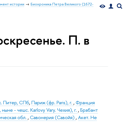
мент истории
Биохроника Петра Великого (1672-
скресенье. П. в
х. Питер, СПб
,
Париж (фр. Paris), г.
,
Франция
ныне - чешс. Karlovy Vary. Чехия), г.
,
Брабант
рическая обл.
,
Савонерия (Савойя)
,
Акет. Не