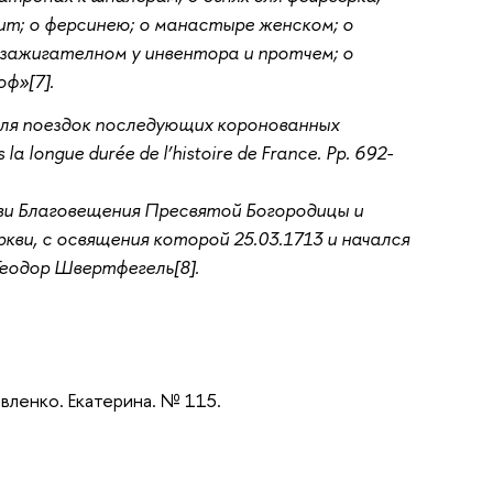
ит; о ферсинею; о манастыре женском; о
е зажигателном у инвентора и протчем; о
ф»[7].
ля поездок последующих коронованных
 longue durée de l’histoire de France. Рр. 692-
кви Благовещения Пресвятой Богородицы и
ви, с освящения которой 25.03.1713 и начался
еодор Швертфегель[8].
 Павленко. Екатерина. № 115.