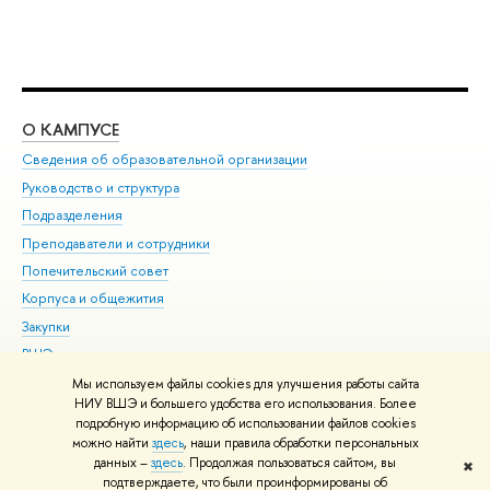
О КАМПУСЕ
ОБ
Сведения об образовательной организации
Мер
Руководство и структура
Мер
Подразделения
Дов
Преподаватели и сотрудники
Ол
Попечительский совет
При
Корпуса и общежития
При
Закупки
Ди
ВШЭ для студентов с ограниченными возможностями
До
здоровья и инвалидностью
Ас
Мы используем файлы cookies для улучшения работы сайта
Версия для слабовидящих
НИУ ВШЭ и большего удобства его использования. Более
Обр
подробную информацию об использовании файлов cookies
Единая платежная страница
можно найти
здесь
, наши правила обработки персональных
данных –
здесь
. Продолжая пользоваться сайтом, вы
✖
Редактору
подтверждаете, что были проинформированы об