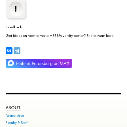
Feedback
Got ideas on how to make HSE University better? Share them here.
ABOUT
ST
Partnerships
Int
Faculty & Staff
Su