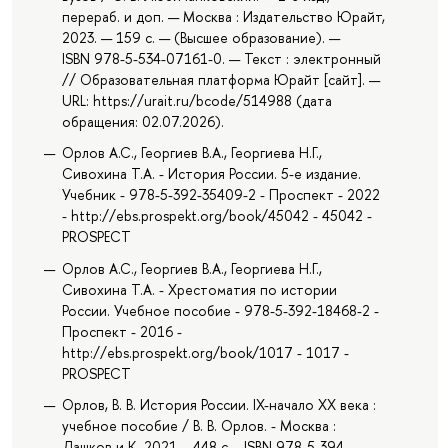
перераб. и доп. — Москва : Издательство Юрайт,
2023. — 159 с. — (Высшее образование). —
ISBN 978-5-534-07161-0. — Текст : электронный
// Образовательная платформа Юрайт [сайт]. —
URL: https://urait.ru/bcode/514988 (дата
обращения: 02.07.2026).
Орлов А.С., Георгиев В.А., Георгиева Н.Г.,
Сивохина Т.А. - История России. 5-е издание.
Учебник - 978-5-392-35409-2 - Проспект - 2022
- http://ebs.prospekt.org/book/45042 - 45042 -
PROSPECT
Орлов А.С., Георгиев В.А., Георгиева Н.Г.,
Сивохина Т.А. - Хрестоматия по истории
России. Учебное пособие - 978-5-392-18468-2 -
Проспект - 2016 -
http://ebs.prospekt.org/book/1017 - 1017 -
PROSPECT
Орлов, В. В. История России. IX-начало XX века :
учебное пособие / В. В. Орлов. - Москва :
Дашков и К, 2021. - 448 с. - ISBN 978-5-394-