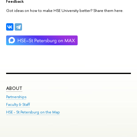
Feedback
Got ideas on how to make HSE University better? Share them here.
ABOUT
ST
Partnerships
Int
Faculty & Staff
Su
HSE - St.Petersburg on the Map
Pre
Inc
Out