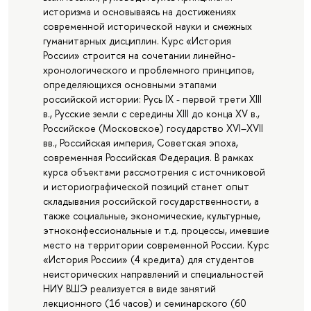
историзма и основываясь на достижениях
современной исторической науки и смежных
гуманитарных дисциплин. Курс «История
России» строится на сочетании линейно-
хронологического и проблемного принципов,
определяющихся основными этапами
российской истории: Русь IX - первой трети XIII
в., Русские земли с середины XIII до конца XV в.,
Российское (Московское) государство XVI–XVII
вв., Российская империя, Советская эпоха,
современная Российская Федерация. В рамках
курса объектами рассмотрения с источниковой
и историографической позиций станет опыт
складывания российской государственности, а
также социальные, экономические, культурные,
этноконфессиональные и т.д. процессы, имевшие
место на территории современной России. Курс
«История России» (4 кредита) для студентов
неисторических направлений и специальностей
НИУ ВШЭ реализуется в виде занятий
лекционного (16 часов) и семинарского (60