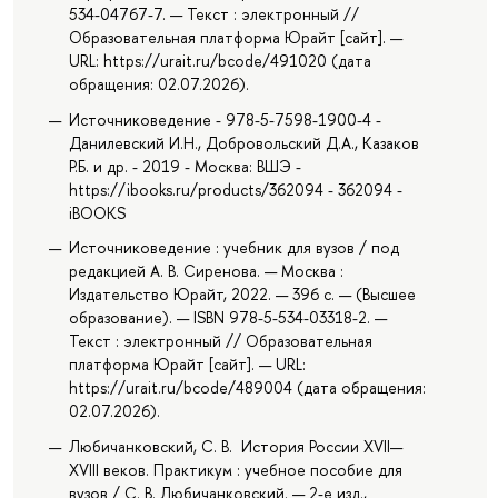
534-04767-7. — Текст : электронный //
Образовательная платформа Юрайт [сайт]. —
URL: https://urait.ru/bcode/491020 (дата
обращения: 02.07.2026).
Источниковедение - 978-5-7598-1900-4 -
Данилевский И.Н., Добровольский Д.А., Казаков
Р.Б. и др. - 2019 - Москва: ВШЭ -
https://ibooks.ru/products/362094 - 362094 -
iBOOKS
Источниковедение : учебник для вузов / под
редакцией А. В. Сиренова. — Москва :
Издательство Юрайт, 2022. — 396 с. — (Высшее
образование). — ISBN 978-5-534-03318-2. —
Текст : электронный // Образовательная
платформа Юрайт [сайт]. — URL:
https://urait.ru/bcode/489004 (дата обращения:
02.07.2026).
Любичанковский, С. В. История России XVII—
XVIII веков. Практикум : учебное пособие для
вузов / С. В. Любичанковский. — 2-е изд.,