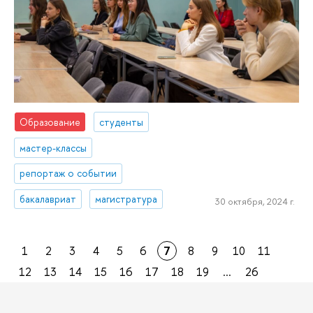
Образование
студенты
мастер-классы
репортаж о событии
бакалавриат
магистратура
30 октября, 2024 г.
1
2
3
4
5
6
7
8
9
10
11
12
13
14
15
16
17
18
19
...
26