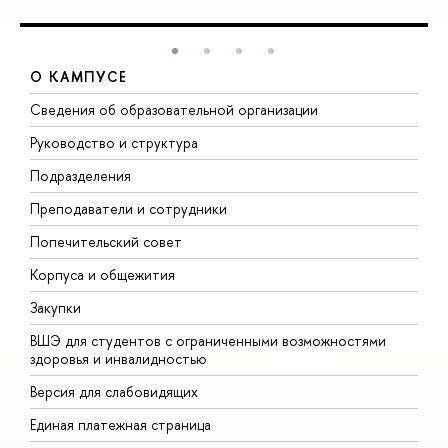
О КАМПУСЕ
Сведения об образовательной организации
М
Руководство и структура
М
Подразделения
Д
Преподаватели и сотрудники
О
Попечительский совет
П
Корпуса и общежития
П
Закупки
Д
ВШЭ для студентов с ограниченными возможностями
Д
здоровья и инвалидностью
А
Версия для слабовидящих
О
Единая платежная страница