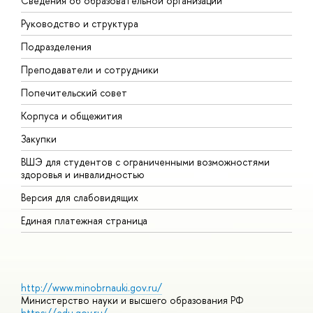
Сведения об образовательной организации
М
Руководство и структура
М
Подразделения
Д
Преподаватели и сотрудники
О
Попечительский совет
П
Корпуса и общежития
П
Закупки
Д
ВШЭ для студентов с ограниченными возможностями
Д
здоровья и инвалидностью
А
Версия для слабовидящих
О
Единая платежная страница
http://www.minobrnauki.gov.ru/
Министерство науки и высшего образования РФ
https://edu.gov.ru/