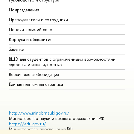
Подразделения
Д
Преподаватели и сотрудники
О
Попечительский совет
П
Корпуса и общежития
П
Закупки
Д
ВШЭ для студентов с ограниченными возможностями
Д
здоровья и инвалидностью
А
Версия для слабовидящих
О
Единая платежная страница
http://www.minobrnauki.gov.ru/
Министерство науки и высшего образования РФ
https://edu.gov.ru/
Министерство просвещения РФ