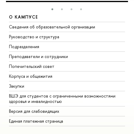
О КАМПУСЕ
Сведения об образовательной организации
М
Руководство и структура
М
Подразделения
Д
Преподаватели и сотрудники
О
Попечительский совет
П
Корпуса и общежития
П
Закупки
Д
ВШЭ для студентов с ограниченными возможностями
Д
здоровья и инвалидностью
А
Версия для слабовидящих
О
Единая платежная страница