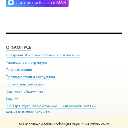
О КАМПУСЕ
ОБ
Сведения об образовательной организации
Мер
Руководство и структура
Мер
Подразделения
Дов
Преподаватели и сотрудники
Ол
Попечительский совет
При
Корпуса и общежития
При
Закупки
Ди
ВШЭ для студентов с ограниченными возможностями
До
здоровья и инвалидностью
Ас
Версия для слабовидящих
Обр
Мы используем файлы cookies для улучшения работы сайта
Единая платежная страница