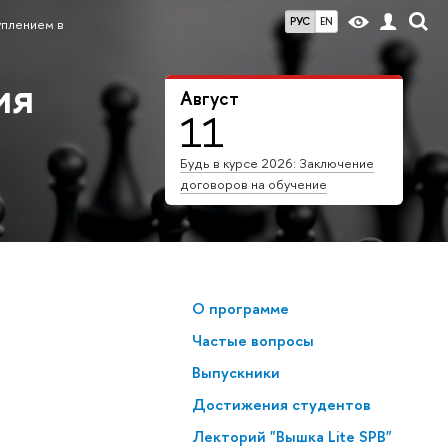
РУС
EN
уплением в
ия
Август
11
Будь в курсе 2026: Заключение
договоров на обучение
О программе
Частые вопросы
Выпускники
Достижения студентов
Лекторий "Вышка Lite SPB"