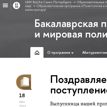
НИУ ВШЭ в Санкт-Петербурге
Образовательные п
наук
Образовательная программа «Политология и м
магистратуру!
Бакалаврская 
и мировая пол
О программе
Абитуриента
Поздравляе
поступление
18
июн
Выпускница нашей прог
2022