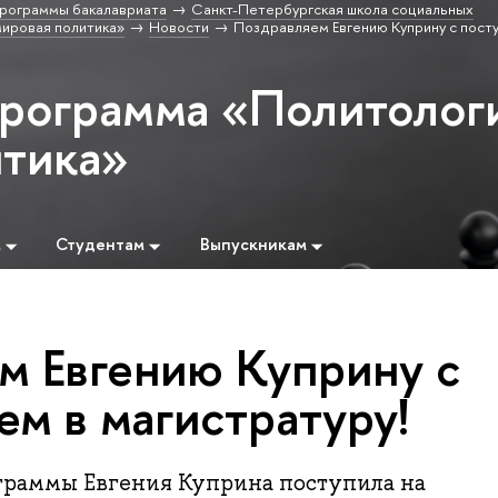
рограммы бакалавриата
Санкт-Петербургская школа социальных
ировая политика»
Новости
Поздравляем Евгению Куприну с пост
программа «Политолог
итика»
м
Студентам
Выпускникам
м Евгению Куприну с
м в магистратуру!
раммы Евгения Куприна поступила на