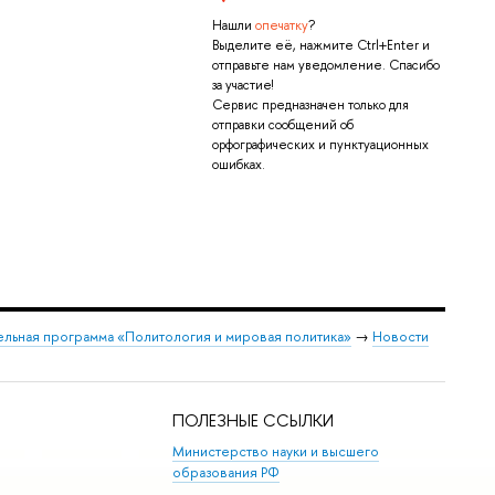
Нашли
опечатку
?
Выделите её, нажмите Ctrl+Enter и
отправьте нам уведомление. Спасибо
за участие!
Сервис предназначен только для
отправки сообщений об
орфографических и пунктуационных
ошибках.
льная программа «Политология и мировая политика»
→
Новости
ПОЛЕЗНЫЕ ССЫЛКИ
Министерство науки и высшего
образования РФ