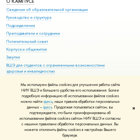
О КАМПУСЕ
ОБ
Сведения об образовательной организации
Мер
Руководство и структура
Мер
Подразделения
Дов
Преподаватели и сотрудники
Ол
Попечительский совет
При
Корпуса и общежития
При
Закупки
Ди
ВШЭ для студентов с ограниченными возможностями
До
здоровья и инвалидностью
Ас
Версия для слабовидящих
Обр
Мы используем файлы cookies для улучшения работы сайта
Единая платежная страница
НИУ ВШЭ и большего удобства его использования. Более
подробную информацию об использовании файлов cookies
можно найти
здесь
, наши правила обработки персональных
данных –
здесь
. Продолжая пользоваться сайтом, вы
✖
Редактору
подтверждаете, что были проинформированы об
© НИУ ВШЭ 1993–2026
Адреса и контакты
Условия использования
использовании файлов cookies сайтом НИУ ВШЭ и согласны
с нашими правилами обработки персональных данных. Вы
материалов
Политика конфиденциальности
Карта сайта
можете отключить файлы cookies в настройках Вашего
Шрифты HSE Sans и HSE Slab разработаны в
Школе дизайна НИУ ВШЭ
браузера.