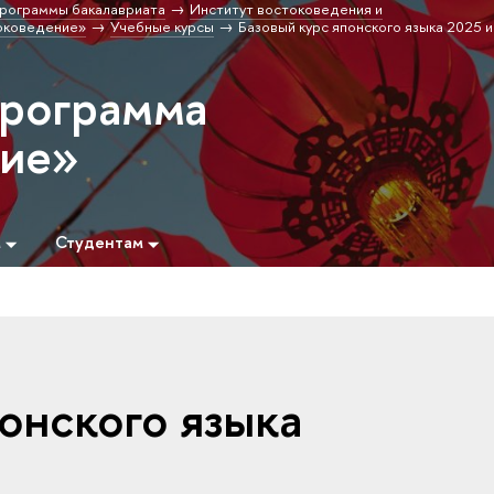
рограммы бакалавриата
Институт востоковедения и
оковедение»
Учебные курсы
Базовый курс японского языка 2025 
программа
ние»
м
Студентам
онского языка