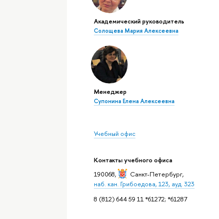
Академический руководитель
Солощева Мария Алексеевна
Менеджер
Супонина Елена Алексеевна
Учебный офис
Контакты учебного офиса
190068,
Санкт-Петербург
,
наб. кан. Грибоедова, 123, ауд. 323
8 (812) 644 59 11 *61272; *61287