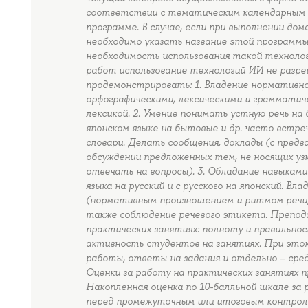
соответствии с тематическим календарным (
программе. В случае, если при выполнении до
необходимо указать название этой программы
необходимость использования такой технолог
работ использование технологий ИИ не разре
продемонстрировать: 1. Владение нормативной
орфографическими, лексическими и грамматиче
лексикой. 2. Умение понимать устную речь 
японском языке на бытовые и др. часто встр
словари. Делать сообщения, доклады (с предва
обсуждении предложенных тем, не носящих узк
отвечать на вопросы). 3. Обладание навыками
языка на русский и с русского на японский. В
(нормативным произношением и ритмом речи, 
также соблюдение речевого этикета. Препод
практических занятиях: полноту и правильно
активность студентов на занятиях. При этом
работы, ответы на задания и отдельно – сре
Оценки за работу на практических занятиях 
Накопленная оценка по 10-балльной шкале за
перед промежуточным или итоговым контроле