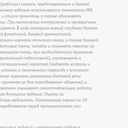
рабочим) планом, представленным в данной
машнего задания использовались технологии ИИ,
 и список промптов, а также обосновать
ии. При выполнении контрольных и проверочных
шается. В ходе контроля знаний студент должен
 фонетикой, базовой грамматикой,
скими нормами японского языка, а также базовой
на бытовые темы, читать и понимать тексты на
ечающиеся темы, при необходимости привлекая
рительной подготовкой), участвовать в
оспециальный характер (задавать вопросы и
 устного и письменного перевода с японского
ладение навыками разговорно-бытовой речи
применяя их для повседневного общения), а
даватель оценивает самостоятельную работу
ия домашних заданий. Оценки за
очую ведомость. Накопленная оценка по 10-
определяется перед промежуточным или
омашних заданий и контрольных работ в