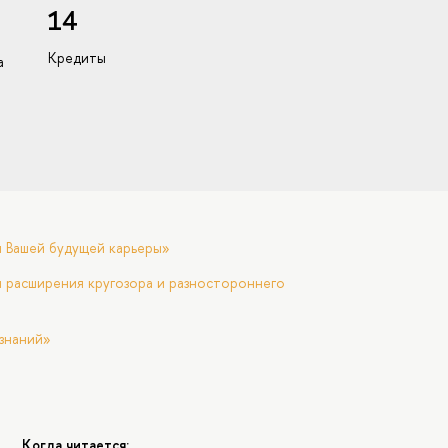
14
Кредиты
а
я Вашей будущей карьеры»
 расширения кругозора и разностороннего
знаний»
Когда читается: