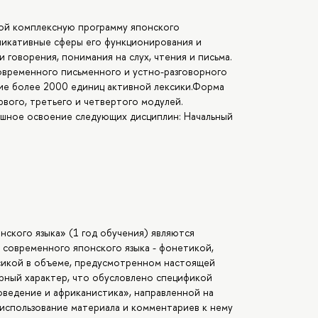
бой комплексную программу японского
никативные сферы его функционирования и
говорения, понимания на слух, чтения и письма.
овременного письменного и устно-разговорного
ние более 2000 единиц активной лексики.Форма
вого, третьего и четвертого модулей.
ешное освоение следующих дисциплин: Начальный
нского языка» (1 год обучения) являются
современного японского языка - фонетикой,
сикой в объеме, предусмотренном настоящей
рный характер, что обусловлено спецификой
ведение и африканистика», направленной на
использование материала и комментариев к нему