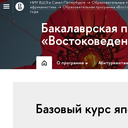
НИУ ВШЭ в Санкт-Петербурге
Образовательные п
африканистики
Образовательная программа «Вост
года
Бакалаврская 
«Востоковеде
О программе
Абитуриента
Базовый курс яп