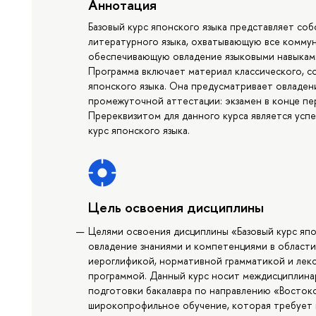
Аннотация
Базовый курс японского языка представляет со
литературного языка, охватывающую все комму
обеспечивающую овладение языковыми навыками 
Программа включает материал классического, с
японского языка. Она предусматривает овладе
промежуточной аттестации: экзамен в конце пер
Пререквизитом для данного курса является усп
курс японского языка.
Цель освоения дисциплины
Целями освоения дисциплины «Базовый курс япо
овладение знаниями и компетенциями в области 
иероглификой, нормативной грамматикой и лек
программой. Данный курс носит междисциплина
подготовки бакалавра по направлению «Востоко
широкопрофильное обучение, которая требует 