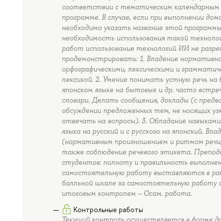
соответствии с тематическим календарным (
программе. В случае, если при выполнении до
необходимо указать название этой программы
необходимость использования такой технолог
работ использование технологий ИИ не разре
продемонстрировать: 1. Владение нормативной
орфографическими, лексическими и грамматиче
лексикой. 2. Умение понимать устную речь 
японском языке на бытовые и др. часто встр
словари. Делать сообщения, доклады (с предва
обсуждении предложенных тем, не носящих узк
отвечать на вопросы). 3. Обладание навыками
языка на русский и с русского на японский. В
(нормативным произношением и ритмом речи, 
также соблюдение речевого этикета. Препо
студентов: полноту и правильность выполнен
самостоятельную работу выставляются в раб
балльной шкале за самостоятельную работу 
итоговым контролем – Осам. работа.
Контрольные работы
Текущий контроль осуществляется в форме д