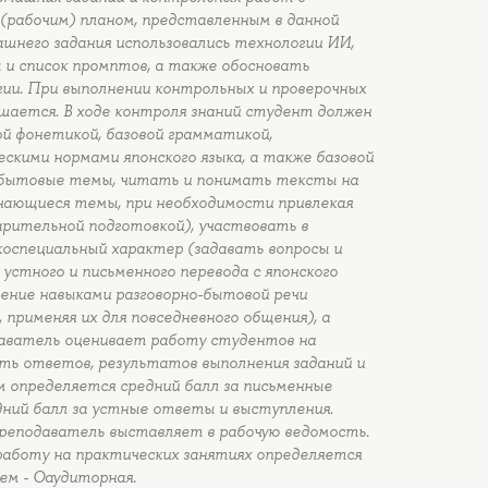
рабочим) планом, представленным в данной
машнего задания использовались технологии ИИ,
 и список промптов, а также обосновать
ии. При выполнении контрольных и проверочных
шается. В ходе контроля знаний студент должен
 фонетикой, базовой грамматикой,
скими нормами японского языка, а также базовой
на бытовые темы, читать и понимать тексты на
ечающиеся темы, при необходимости привлекая
рительной подготовкой), участвовать в
оспециальный характер (задавать вопросы и
 устного и письменного перевода с японского
ладение навыками разговорно-бытовой речи
применяя их для повседневного общения), а
аватель оценивает работу студентов на
сть ответов, результатов выполнения заданий и
 определяется средний балл за письменные
дний балл за устные ответы и выступления.
преподаватель выставляет в рабочую ведомость.
 работу на практических занятиях определяется
м - Оаудиторная.