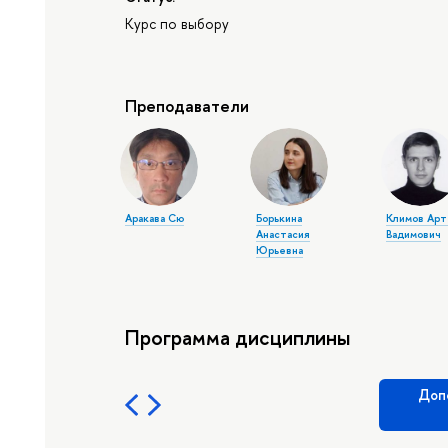
Курс по выбору
Преподаватели
Аракава Сю
Борькина
Климов Ар
Анастасия
Вадимович
Юрьевна
Программа дисциплины
Доп