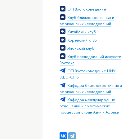
ОП Востоковедение
Клуб ближневосточных и
африканских исследований
Китайский клуб
Корейский клуб
Японский клуб
Клуб исследований искусств
Востока
ОП Востоковедение НИУ
ВШЭ-СПб
Кафедра ближневосточных и
африканских исследований
Кафедра международных
отношений и политических
процессов стран Азии и Африки