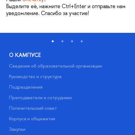
Выделите её, нажмите Ctrl+Enter и отправьте нам
уведомление. Спасибо за участие!
О КАМПУСЕ
Сведения об образовательной организации
М
Руководство и структура
М
Подразделения
Д
Преподаватели и сотрудники
О
Попечительский совет
П
Корпуса и общежития
П
Закупки
Д