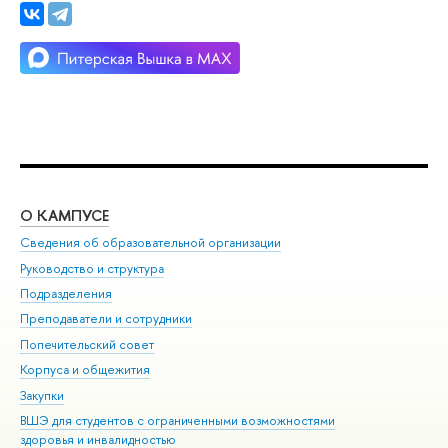
О КАМПУСЕ
ОБ
Сведения об образовательной организации
Мер
Руководство и структура
Мер
Подразделения
Дов
Преподаватели и сотрудники
Ол
Попечительский совет
При
Корпуса и общежития
При
Закупки
Ди
ВШЭ для студентов с ограниченными возможностями
До
здоровья и инвалидностью
Ас