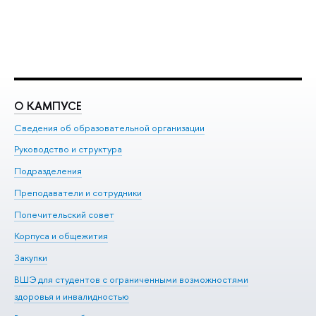
О КАМПУСЕ
О
Сведения об образовательной организации
Ме
Руководство и структура
Ме
Подразделения
До
Преподаватели и сотрудники
Ол
Попечительский совет
Пр
Корпуса и общежития
Пр
Закупки
Ди
ВШЭ для студентов с ограниченными возможностями
До
здоровья и инвалидностью
Ас