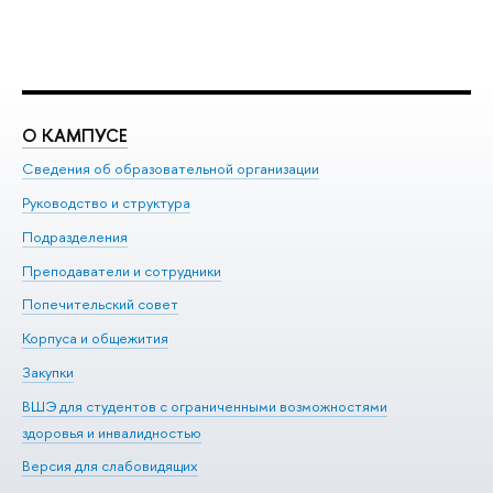
О КАМПУСЕ
О
Сведения об образовательной организации
Ме
Руководство и структура
Ме
Подразделения
До
Преподаватели и сотрудники
Ол
Попечительский совет
Пр
Корпуса и общежития
Пр
Закупки
Ди
ВШЭ для студентов с ограниченными возможностями
До
здоровья и инвалидностью
Ас
Версия для слабовидящих
Обр