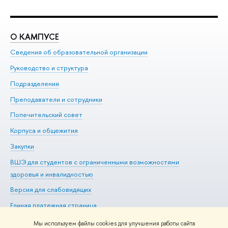
О КАМПУСЕ
О
Сведения об образовательной организации
Ме
Руководство и структура
Ме
Подразделения
До
Преподаватели и сотрудники
Ол
Попечительский совет
Пр
Корпуса и общежития
Пр
Закупки
Ди
ВШЭ для студентов с ограниченными возможностями
До
здоровья и инвалидностью
Ас
Версия для слабовидящих
Обр
Единая платежная страница
Мы используем файлы cookies для улучшения работы сайта