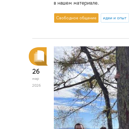
в нашем материале.
Свободное общение
идеи и опыт
26
мар
2026