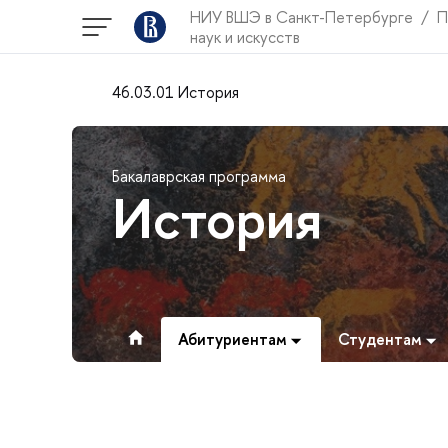
НИУ ВШЭ в Санкт-Петербурге
П
наук и искусств
46.03.01 История
Бакалаврская программа
История
Абитуриентам
Студентам