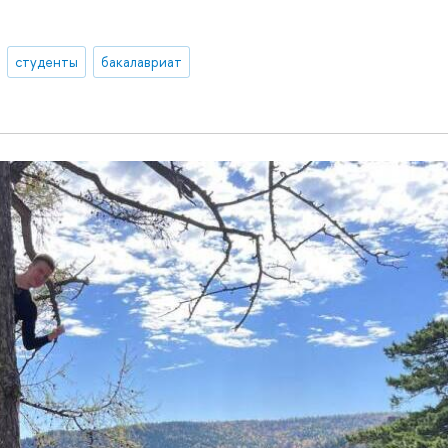
студенты
бакалавриат