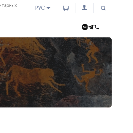
итарных
РУС