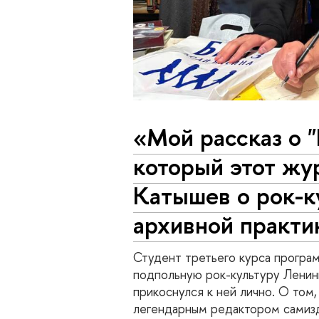
«Мой рассказ о "
который этот жу
Катышев о рок-к
архивной практик
Студент третьего курса прогр
подпольную рок-культуру Ленинг
прикоснулся к ней лично. О том,
легендарным редактором самизд