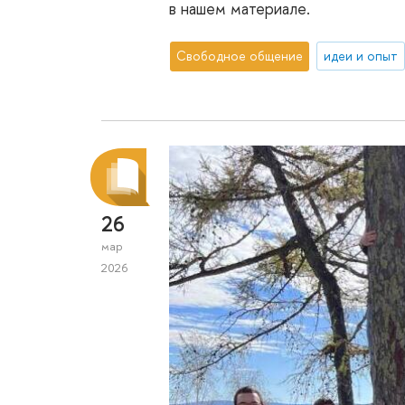
в нашем материале.
Свободное общение
идеи и опыт
26
мар
2026