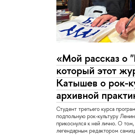
«Мой рассказ о "
который этот жу
Катышев о рок-к
архивной практик
Студент третьего курса прогр
подпольную рок-культуру Ленинг
прикоснулся к ней лично. О том,
легендарным редактором самизд