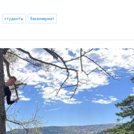
студенты
бакалавриат