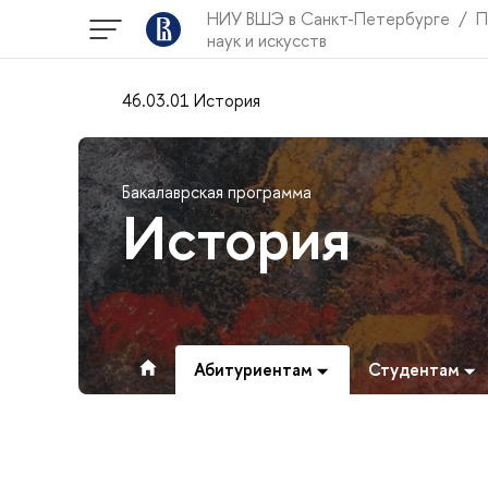
НИУ ВШЭ в Санкт-Петербурге
П
наук и искусств
46.03.01 История
Бакалаврская программа
История
Абитуриентам
Студентам