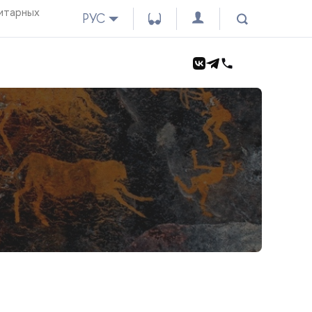
итарных
РУС