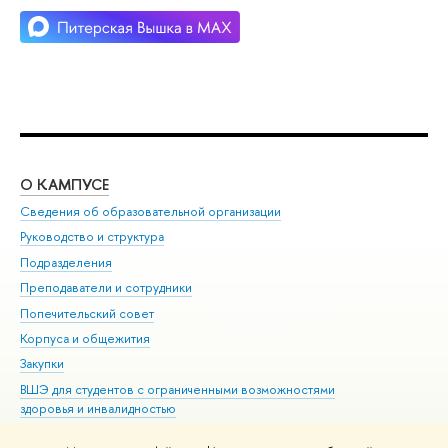
О КАМПУСЕ
ОБ
Сведения об образовательной организации
Мер
Руководство и структура
Мер
Подразделения
Дов
Преподаватели и сотрудники
Ол
Попечительский совет
При
Корпуса и общежития
При
Закупки
Ди
ВШЭ для студентов с ограниченными возможностями
До
здоровья и инвалидностью
Ас
Версия для слабовидящих
Обр