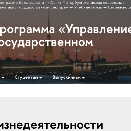
рограммы бакалавриата
Санкт-Петербургская школа социальных
алитика в государственном секторе»
Учебные курсы
Безопаснос
программа «Управлени
государственном
м
Студентам
Выпускникам
изнедеятельности