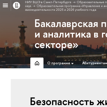
НИУ ВШЭ в Санкт-Петербурге
Образовательные п
наук
Образовательная программа «Управление и ан
жизнедеятельности 2025 и 2026 учебного года
Бакалаврская 
и аналитика в 
секторе»
О программе
Абитуриента
Безопасность ж