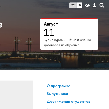
РУС
EN
ть
е
Август
11
Будь в курсе 2026: Заключение
договоров на обучение
О программе
Выпускники
Достижения студентов