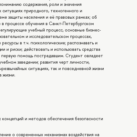
пониманию содержания, роли и значения
х ситуациях природного, техногенного и
еме защиты населения и её правовых рамках; об
в в процессе обучения в Санкт-Петербургском
егулирующие учебный процесс, основные бизнес-
зовательном и исследовательском процессах,
ресурсы в т.ч. психологические; распознавать и
ии и риски; действовать и использовать средства
ь первую помощь пострадавшим. Студент овладеет
чебном заведении; развития черт личности,
чрезвычайных ситуациях, так и повседневной жизни
 жизни.
 концепций и методов обеспечения безопасности
ление о современных механизмах воздействия на