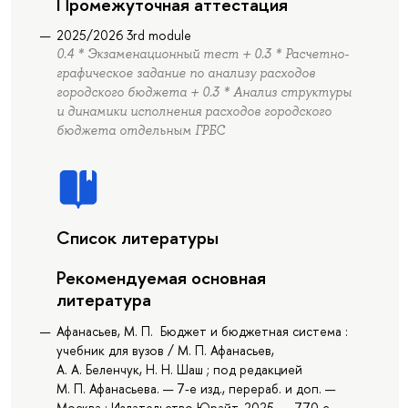
Промежуточная аттестация
2025/2026 3rd module
0.4 * Экзаменационный тест + 0.3 * Расчетно-
графическое задание по анализу расходов
городского бюджета + 0.3 * Анализ структуры
и динамики исполнения расходов городского
бюджета отдельным ГРБС
Список литературы
Рекомендуемая основная
литература
Афанасьев, М. П. Бюджет и бюджетная система :
учебник для вузов / М. П. Афанасьев,
А. А. Беленчук, Н. Н. Шаш ; под редакцией
М. П. Афанасьева. — 7-е изд., перераб. и доп. —
Москва : Издательство Юрайт, 2025. — 770 с. —