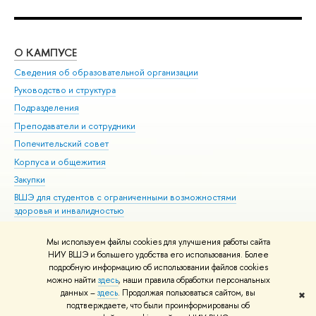
О КАМПУСЕ
ОБ
Сведения об образовательной организации
Мер
Руководство и структура
Мер
Подразделения
Дов
Преподаватели и сотрудники
Ол
Попечительский совет
При
Корпуса и общежития
При
Закупки
Ди
ВШЭ для студентов с ограниченными возможностями
До
здоровья и инвалидностью
Ас
Версия для слабовидящих
Обр
Мы используем файлы cookies для улучшения работы сайта
Единая платежная страница
НИУ ВШЭ и большего удобства его использования. Более
подробную информацию об использовании файлов cookies
можно найти
здесь
, наши правила обработки персональных
данных –
здесь
. Продолжая пользоваться сайтом, вы
✖
Редактору
подтверждаете, что были проинформированы об