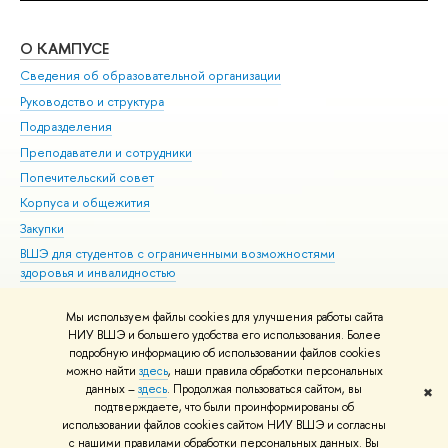
О КАМПУСЕ
ОБ
Сведения об образовательной организации
Мер
Руководство и структура
Мер
Подразделения
Дов
Преподаватели и сотрудники
Ол
Попечительский совет
При
Корпуса и общежития
При
Закупки
Ди
ВШЭ для студентов с ограниченными возможностями
До
здоровья и инвалидностью
Ас
Версия для слабовидящих
Обр
Мы используем файлы cookies для улучшения работы сайта
Единая платежная страница
НИУ ВШЭ и большего удобства его использования. Более
подробную информацию об использовании файлов cookies
можно найти
здесь
, наши правила обработки персональных
данных –
здесь
. Продолжая пользоваться сайтом, вы
✖
Редактору
подтверждаете, что были проинформированы об
© НИУ ВШЭ 1993–2026
Адреса и контакты
Условия использования
использовании файлов cookies сайтом НИУ ВШЭ и согласны
с нашими правилами обработки персональных данных. Вы
материалов
Политика конфиденциальности
Карта сайта