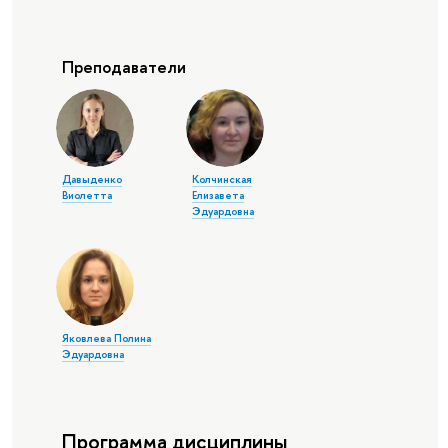
Преподаватели
Давыденко
Колчинская
Виолетта
Елизавета
Эдуардовна
Яковлева Полина
Эдуардовна
Программа дисциплины