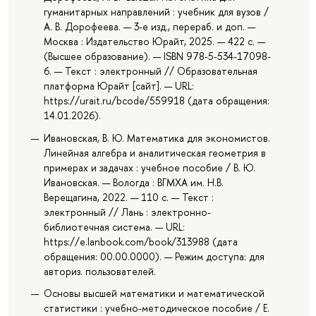
гуманитарных направлений : учебник для вузов /
А. В. Дорофеева. — 3-е изд., перераб. и доп. —
Москва : Издательство Юрайт, 2025. — 422 с. —
(Высшее образование). — ISBN 978-5-534-17098-
6. — Текст : электронный // Образовательная
платформа Юрайт [сайт]. — URL:
https://urait.ru/bcode/559918 (дата обращения:
14.01.2026).
Ивановская, В. Ю. Математика для экономистов.
Линейная алгебра и аналитическая геометрия в
примерах и задачах : учебное пособие / В. Ю.
Ивановская. — Вологда : ВГМХА им. Н.В.
Верещагина, 2022. — 110 с. — Текст :
электронный // Лань : электронно-
библиотечная система. — URL:
https://e.lanbook.com/book/313988 (дата
обращения: 00.00.0000). — Режим доступа: для
авториз. пользователей.
Основы высшей математики и математической
статистики : учебно-методическое пособие / Е.