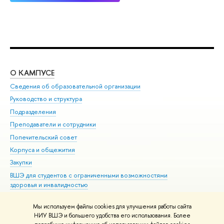
О КАМПУСЕ
ОБ
Сведения об образовательной организации
Мер
Руководство и структура
Мер
Подразделения
Дов
Преподаватели и сотрудники
Ол
Попечительский совет
При
Корпуса и общежития
При
Закупки
Ди
ВШЭ для студентов с ограниченными возможностями
До
здоровья и инвалидностью
Ас
Версия для слабовидящих
Обр
Мы используем файлы cookies для улучшения работы сайта
Единая платежная страница
НИУ ВШЭ и большего удобства его использования. Более