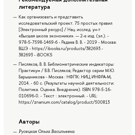
литература
Как организовать и представить
исследовательский проект. 75 простых правил
[Электронный ресурс] / Нац. исслед. ун-т
«Высшая школа экономики». — 2-е изд. (эл.). -
978-5-7598-1469-6 - Радаев В. В. - 2019 - Москва:
ВШЭ - https://ibooks.ru/products/382693 -
382693 - iBOOKS
Писляков, В. В. Библиометрические индикаторы:
Практикум / В.В. Писляков; Редактор серии М.Ю.
Барышникова - Москва : НФПК: НИЦ ИНФРА-М,
2014. - 60 с. (Результаты научной деятельности:
Политика. Оценка. Внедрение). ISBN 978-5-16-
010696-0. - Текст : электронный. - URL:
https://znanium.com/catalog/product/500813
Авторы
Русецкая Ольга Васильевна