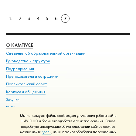
1
2
3
4
5
6
7
О КАМПУСЕ
ОБ
Сведения об образовательной организации
Мер
Руководство и структура
Мер
Подразделения
Дов
Преподаватели и сотрудники
Ол
Попечительский совет
При
Корпуса и общежития
При
Закупки
Ди
ВШЭ для студентов с ограниченными возможностями
До
здоровья и инвалидностью
Ас
Мы используем файлы cookies для улучшения работы сайта
Версия для слабовидящих
НИУ ВШЭ и большего удобства его использования. Более
Обр
подробную информацию об использовании файлов cookies
Единая платежная страница
можно найти
здесь
, наши правила обработки персональных