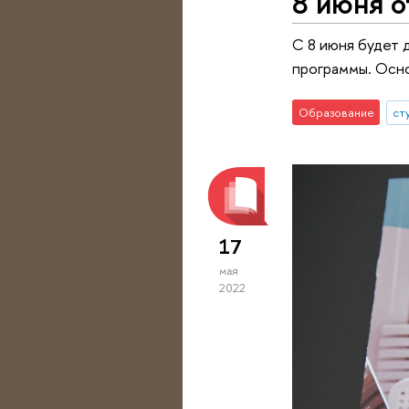
8 июня о
С 8 июня будет 
программы. Осно
Образование
ст
17
мая
2022