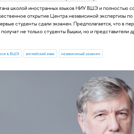
тана школой иностранных языков НИУ ВШЭ и полностью со
ественное открытие Центра независимой экспертизы по а
 первые студенты сдали экзамен. Предполагается, что в 
 получат не только студенты Вышки, но и представители др
вое в ВШЭ
английский язык
независимый экзамен