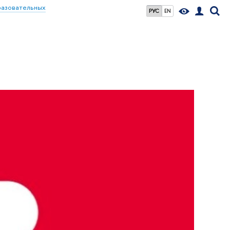
разовательных
РУС
EN