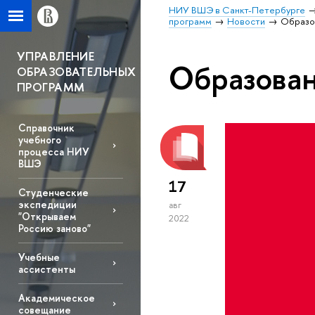
НИУ ВШЭ в Санкт-Петербурге
программ
Новости
Образо
УПРАВЛЕНИЕ
Образова
ОБРАЗОВАТЕЛЬНЫХ
ПРОГРАММ
Справочник
учебного
процесса НИУ
ВШЭ
17
Студенческие
экспедиции
авг
"Открываем
2022
Россию заново"
Учебные
ассистенты
Академическое
совещание