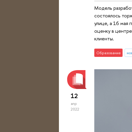
Модель разрабо
состоялось торж
улице, а 16 мая
оценку в центре
клиенты.
Образование
но
12
апр
2022