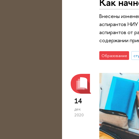
Как начн
Внесены изменен
аспирантов НИУ 
аспирантов от р
содержании прик
Образование
ст
14
дек
2020