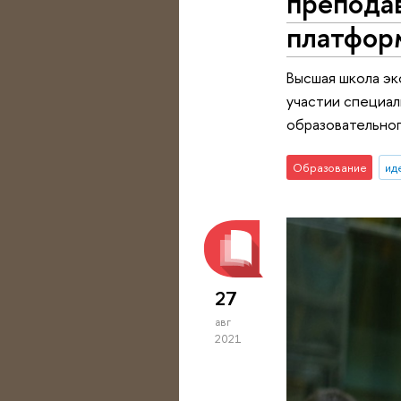
препода
платфор
Высшая школа эк
участии специал
образовательног
Образование
ид
27
авг
2021