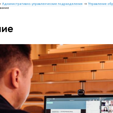
Административно-управленческие подразделения
Управление об
вание
ние