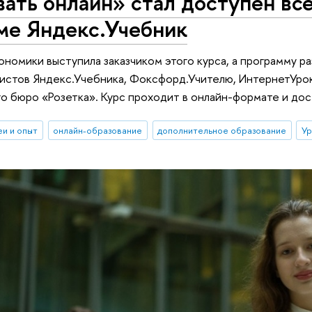
вать онлайн» стал доступен в
ме Яндекс.Учебник
ономики выступила заказчиком этого курса, а программу ра
истов Яндекс.Учебника, Фоксфорд.Учителю, ИнтернетУрок,
о бюро «Розетка». Курс проходит в онлайн-формате и до
еи и опыт
онлайн-образование
дополнительное образование
Ур