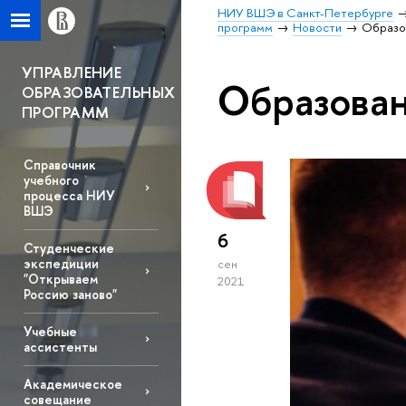
НИУ ВШЭ в Санкт-Петербурге
программ
Новости
Образо
УПРАВЛЕНИЕ
Образова
ОБРАЗОВАТЕЛЬНЫХ
ПРОГРАММ
Справочник
учебного
процесса НИУ
ВШЭ
6
Студенческие
экспедиции
сен
"Открываем
2021
Россию заново"
Учебные
ассистенты
Академическое
совещание