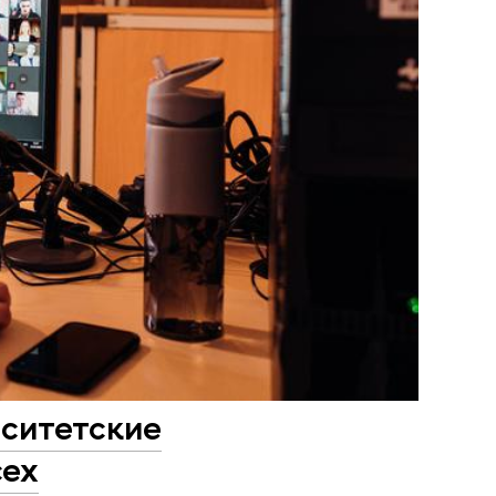
рситетские
сех