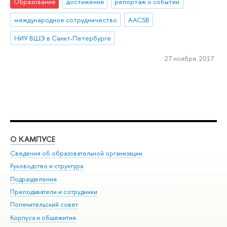
Образование
достижения
репортаж о событии
международное сотрудничество
AACSB
НИУ ВШЭ в Санкт-Петербурге
27 ноября 2017
О КАМПУСЕ
ОБ
Сведения об образовательной организации
Мер
Руководство и структура
Мер
Подразделения
Дов
Преподаватели и сотрудники
Ол
Попечительский совет
При
Корпуса и общежития
При