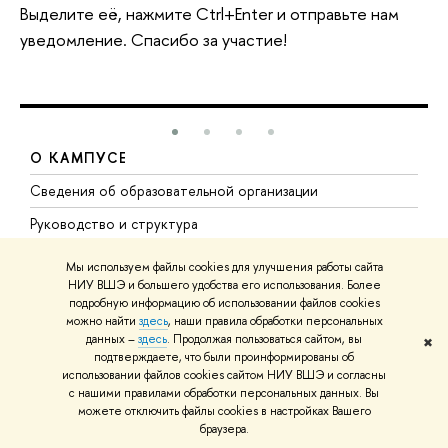
Выделите её, нажмите Ctrl+Enter и отправьте нам
уведомление. Спасибо за участие!
О КАМПУСЕ
Сведения об образовательной организации
М
Руководство и структура
М
Подразделения
Д
Мы используем файлы cookies для улучшения работы сайта
НИУ ВШЭ и большего удобства его использования. Более
Преподаватели и сотрудники
О
подробную информацию об использовании файлов cookies
можно найти
здесь
, наши правила обработки персональных
Попечительский совет
П
данных –
здесь
. Продолжая пользоваться сайтом, вы
✖
Корпуса и общежития
П
подтверждаете, что были проинформированы об
использовании файлов cookies сайтом НИУ ВШЭ и согласны
Закупки
Д
с нашими правилами обработки персональных данных. Вы
можете отключить файлы cookies в настройках Вашего
ВШЭ для студентов с ограниченными возможностями
Д
браузера.
здоровья и инвалидностью