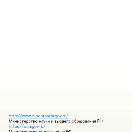
П
И
Т
О
И
Ю
Г
С
Д
http://www.minobrnauki.gov.ru/
Министерство науки и высшего образования РФ
https://edu.gov.ru/
Министерство просвещения РФ