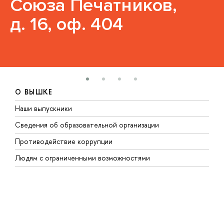
Союза Печатников,
д. 16, оф. 404
О ВЫШКЕ
Наши выпускники
Б
Сведения об образовательной организации
М
Противодействие коррупции
Э
Людям с ограниченными возможностями
М
Д
М
Р
У