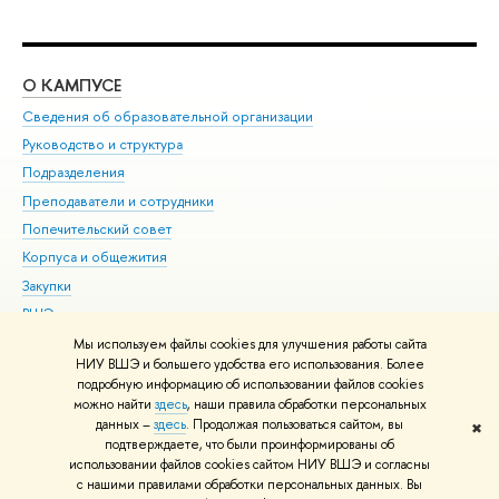
О КАМПУСЕ
ОБ
Сведения об образовательной организации
Мер
Руководство и структура
Мер
Подразделения
Дов
Преподаватели и сотрудники
Ол
Попечительский совет
При
Корпуса и общежития
При
Закупки
Ди
ВШЭ для студентов с ограниченными возможностями
До
здоровья и инвалидностью
Ас
Мы используем файлы cookies для улучшения работы сайта
Версия для слабовидящих
НИУ ВШЭ и большего удобства его использования. Более
Обр
подробную информацию об использовании файлов cookies
Единая платежная страница
можно найти
здесь
, наши правила обработки персональных
данных –
здесь
. Продолжая пользоваться сайтом, вы
✖
Редактору
подтверждаете, что были проинформированы об
© НИУ ВШЭ 1993–2026
Адреса и контакты
Условия использования
использовании файлов cookies сайтом НИУ ВШЭ и согласны
с нашими правилами обработки персональных данных. Вы
материалов
Политика конфиденциальности
Карта сайта