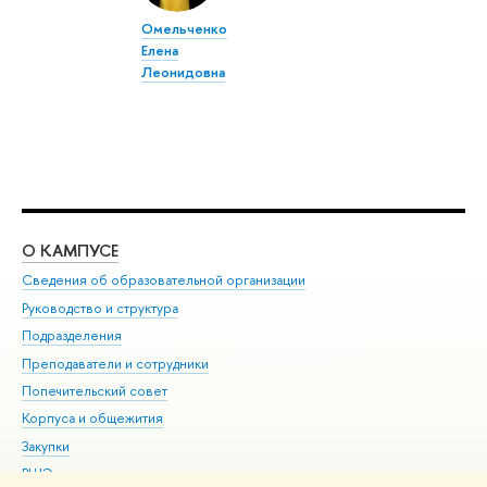
Омельченко
Елена
Леонидовна
О КАМПУСЕ
ОБ
Сведения об образовательной организации
Мер
Руководство и структура
Мер
Подразделения
Дов
Преподаватели и сотрудники
Ол
Попечительский совет
При
Корпуса и общежития
При
Закупки
Ди
ВШЭ для студентов с ограниченными возможностями
До