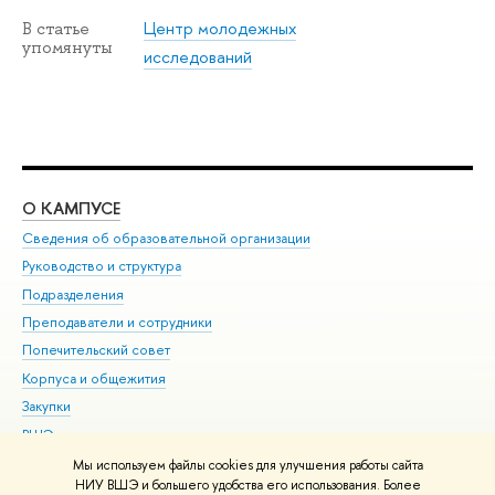
Центр молодежных
В статье
упомянуты
исследований
О КАМПУСЕ
ОБ
Сведения об образовательной организации
Мер
Руководство и структура
Мер
Подразделения
Дов
Преподаватели и сотрудники
Ол
Попечительский совет
При
Корпуса и общежития
При
Закупки
Ди
ВШЭ для студентов с ограниченными возможностями
До
здоровья и инвалидностью
Ас
Мы используем файлы cookies для улучшения работы сайта
Версия для слабовидящих
НИУ ВШЭ и большего удобства его использования. Более
Обр