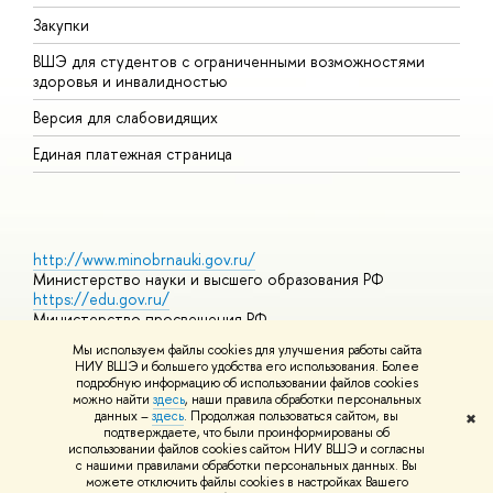
Закупки
Д
ВШЭ для студентов с ограниченными возможностями
Д
здоровья и инвалидностью
А
Версия для слабовидящих
О
Единая платежная страница
http://www.minobrnauki.gov.ru/
Министерство науки и высшего образования РФ
https://edu.gov.ru/
Министерство просвещения РФ
https://elearning.hse.ru/mooc
Мы используем файлы cookies для улучшения работы сайта
Массовые открытые онлайн-курсы
НИУ ВШЭ и большего удобства его использования. Более
подробную информацию об использовании файлов cookies
можно найти
здесь
, наши правила обработки персональных
данных –
здесь
. Продолжая пользоваться сайтом, вы
✖
© НИУ ВШЭ 1993–2026
Адреса и контакты
Условия
подтверждаете, что были проинформированы об
использования материалов
Политика конфиденциальности
Карта
использовании файлов cookies сайтом НИУ ВШЭ и согласны
сайта
с нашими правилами обработки персональных данных. Вы
Шрифты HSE Sans и HSE Slab разработаны в
Школе дизайна НИУ
можете отключить файлы cookies в настройках Вашего