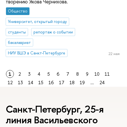
творению Якова Чернихова.
Общество
Университет, открытый городу
студенты
репортаж о событии
бакалавриат
НИУ ВШЭ в Санкт-Петербурге
22 мая
1
2
3
4
5
6
7
8
9
10
11
12
13
14
15
16
17
18
19
...
24
Санкт-Петербург, 25-я
линия Васильевского