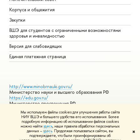
Корпуса и общежития
П
Закупки
Д
ВШЭ для студентов с ограниченными возможностями
Д
здоровья и инвалидностью
А
Версия для слабовидящих
О
Единая платежная страница
http://www.minobrnauki.gov.ru/
Министерство науки и высшего образования РФ
https://edu.gov.ru/
Министерство просвещения РФ
https://elearning.hse.ru/mooc
Мы используем файлы cookies для улучшения работы сайта
Массовые открытые онлайн-курсы
НИУ ВШЭ и большего удобства его использования. Более
подробную информацию об использовании файлов cookies
можно найти
здесь
, наши правила обработки персональных
данных –
здесь
. Продолжая пользоваться сайтом, вы
✖
© НИУ ВШЭ 1993–2026
Адреса и контакты
Условия
подтверждаете, что были проинформированы об
использования материалов
Политика конфиденциальности
Карта