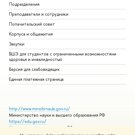
Подразделения
Д
Преподаватели и сотрудники
О
Попечительский совет
П
Корпуса и общежития
П
Закупки
Д
ВШЭ для студентов с ограниченными возможностями
Д
здоровья и инвалидностью
А
Версия для слабовидящих
О
Единая платежная страница
http://www.minobrnauki.gov.ru/
Министерство науки и высшего образования РФ
https://edu.gov.ru/
Министерство просвещения РФ
https://elearning.hse.ru/mooc