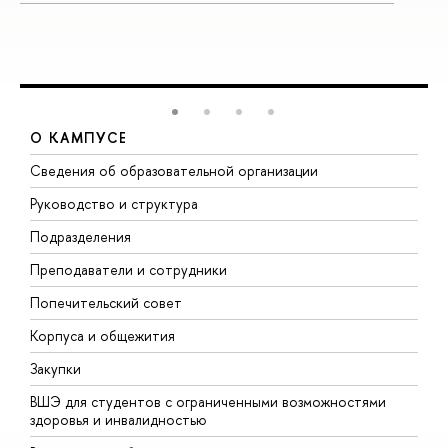
О КАМПУСЕ
Сведения об образовательной организации
М
Руководство и структура
М
Подразделения
Д
Преподаватели и сотрудники
О
Попечительский совет
П
Корпуса и общежития
П
Закупки
Д
ВШЭ для студентов с ограниченными возможностями
Д
здоровья и инвалидностью
А