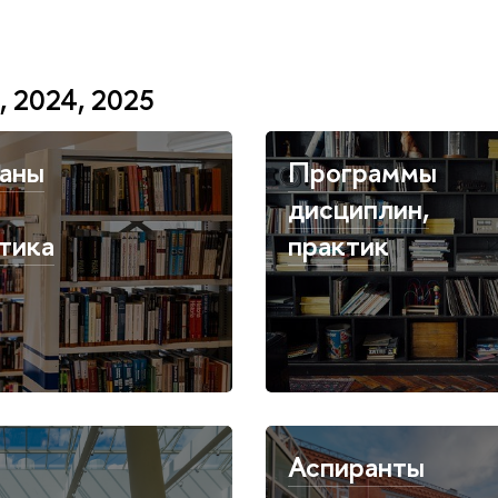
 2024, 2025
аны
Программы
дисциплин,
тика
практик
Аспиранты