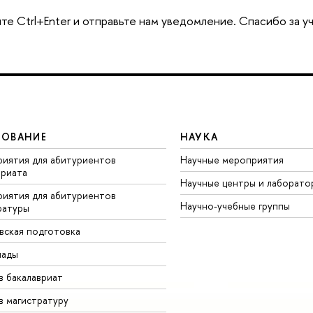
те Ctrl+Enter и отправьте нам уведомление. Спасибо за у
ЗОВАНИЕ
НАУКА
иятия для абитуриентов
Научные мероприятия
вриата
Научные центры и лаборато
иятия для абитуриентов
Научно-учебные группы
ратуры
вская подготовка
иады
в бакалавриат
в магистратуру