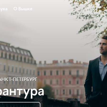
ука
О Вышке
НКТ-ПЕТЕРБУРГ
рантура