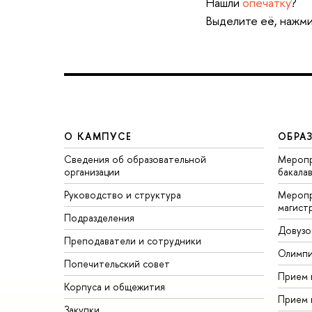
Нашли
опечатку
?
Выделите её, нажми
О КАМПУСЕ
ОБРА
Сведения об образовательной
Меропр
организации
бакала
Руководство и структура
Меропр
магист
Подразделения
Довузо
Преподаватели и сотрудники
Олимп
Попечительский совет
Прием 
Корпуса и общежития
Прием 
Закупки