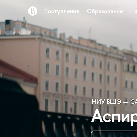
Поступление
Образование
На
НИУ ВШЭ — СА
Аспи