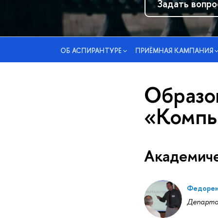
Задать вопро
ОБ АСПИРАНТУРЕ
ПРИЁМНАЯ КАМПАНИЯ
Образо
«Компь
Академиче
Федорен
Департа