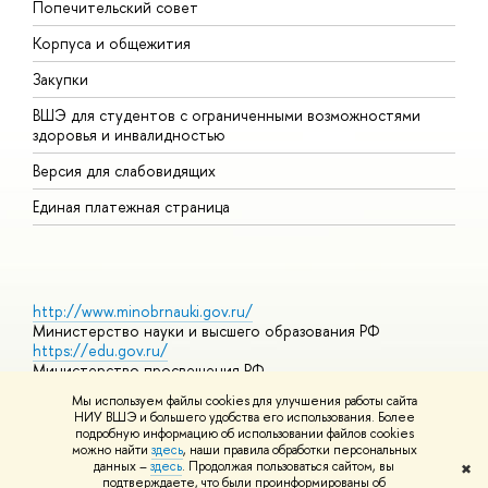
Попечительский совет
П
Корпуса и общежития
П
Закупки
Д
ВШЭ для студентов с ограниченными возможностями
Д
здоровья и инвалидностью
А
Версия для слабовидящих
О
Единая платежная страница
http://www.minobrnauki.gov.ru/
Министерство науки и высшего образования РФ
https://edu.gov.ru/
Министерство просвещения РФ
https://elearning.hse.ru/mooc
Мы используем файлы cookies для улучшения работы сайта
Массовые открытые онлайн-курсы
НИУ ВШЭ и большего удобства его использования. Более
подробную информацию об использовании файлов cookies
можно найти
здесь
, наши правила обработки персональных
данных –
здесь
. Продолжая пользоваться сайтом, вы
✖
© НИУ ВШЭ 1993–2026
Адреса и контакты
Условия
подтверждаете, что были проинформированы об