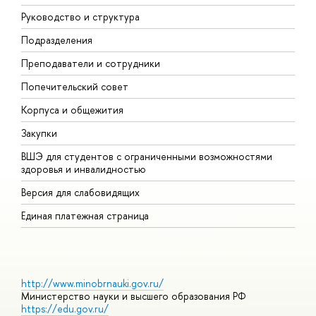
Руководство и структура
М
Подразделения
Д
Преподаватели и сотрудники
О
Попечительский совет
П
Корпуса и общежития
П
Закупки
Д
ВШЭ для студентов с ограниченными возможностями
Д
здоровья и инвалидностью
А
Версия для слабовидящих
О
Единая платежная страница
http://www.minobrnauki.gov.ru/
Министерство науки и высшего образования РФ
https://edu.gov.ru/