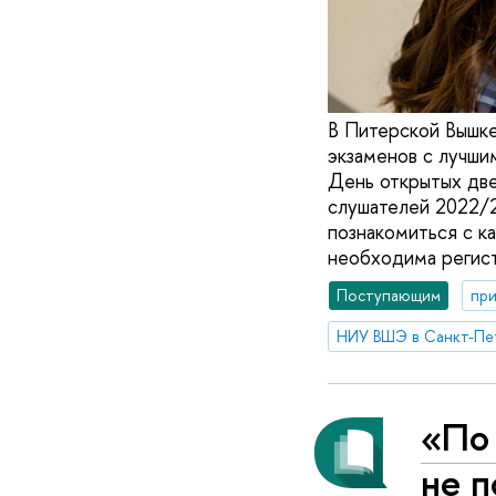
В Питерской Вышке
экзаменов с лучши
День открытых дв
слушателей 2022/2
познакомиться с к
необходима регист
Поступающим
при
НИУ ВШЭ в Санкт-Пе
«По
не п