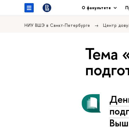
О факультете
П
НИУ ВШЭ в Санкт-Петербурге
Центр дову
Тема 
подго
Ден
под
Выш