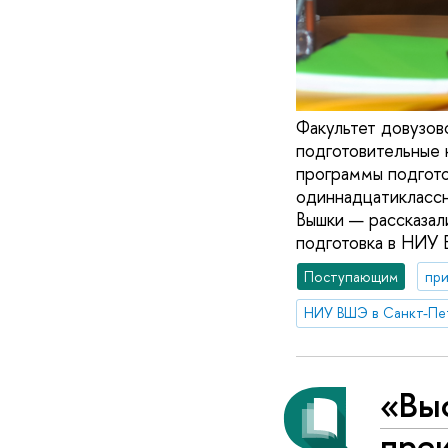
Факультет довузо
подготовительные 
программы подгото
одиннадцатиклассн
Вышки — рассказали
подготовка в НИУ 
Поступающим
при
НИУ ВШЭ в Санкт-Пе
«Выс
пре