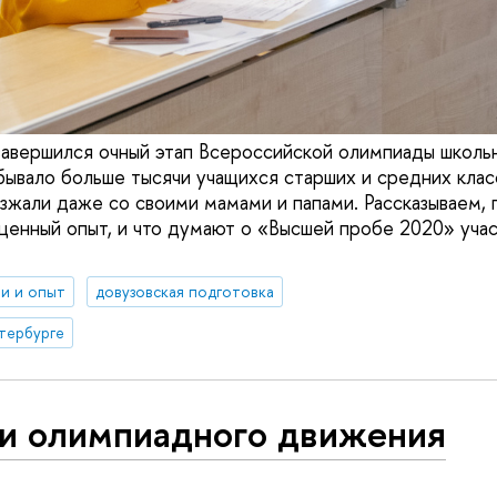
авершился очный этап Всероссийской олимпиады школь
бывало больше тысячи учащихся старших и средних класс
езжали даже со своими мамами и папами. Рассказываем,
енный опыт, и что думают о «Высшей пробе 2020» учас
и и опыт
довузовская подготовка
тербурге
ои олимпиадного движения