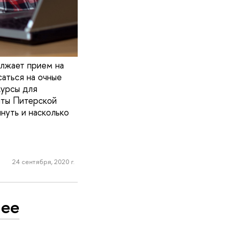
лжает прием на
аться на очные
курсы для
нты Питерской
януть и насколько
24 сентября, 2020 г.
 ее