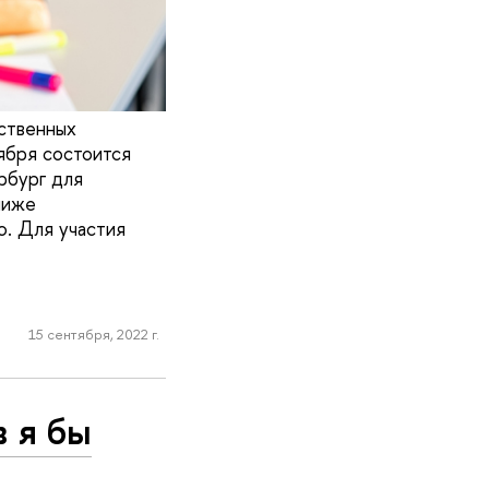
рственных
ября состоится
рбург для
лиже
ю. Для участия
15 сентября, 2022 г.
 я бы