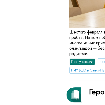
Шестого февраля з
проба». На нем по
многие из них при
олимпиадой — бесц
родители.
Поступающим
иде
НИУ ВШЭ в Санкт-Пе
Гер