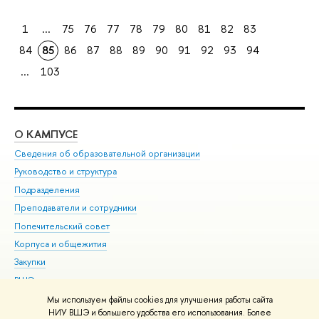
1
...
75
76
77
78
79
80
81
82
83
84
85
86
87
88
89
90
91
92
93
94
...
103
О КАМПУСЕ
ОБ
Сведения об образовательной организации
Мер
Руководство и структура
Мер
Подразделения
Дов
Преподаватели и сотрудники
Ол
Попечительский совет
При
Корпуса и общежития
При
Закупки
Ди
ВШЭ для студентов с ограниченными возможностями
До
здоровья и инвалидностью
Ас
Мы используем файлы cookies для улучшения работы сайта
Версия для слабовидящих
НИУ ВШЭ и большего удобства его использования. Более
Обр