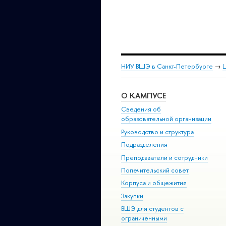
НИУ ВШЭ в Санкт-Петербурге
→
Ц
О КАМПУСЕ
Сведения об
образовательной организации
Руководство и структура
Подразделения
Преподаватели и сотрудники
Попечительский совет
Корпуса и общежития
Закупки
ВШЭ для студентов с
ограниченными