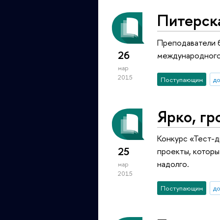
Питерск
Преподаватели б
26
международного 
мар
2015
Поступающим
до
Ярко, гр
Конкурс «Тест-д
25
проекты, которы
надолго.
мар
2015
Поступающим
д