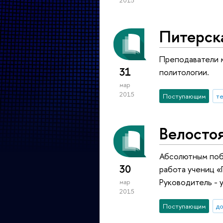
2015
Питерска
Преподаватели 
31
политологии.
мар
2015
Поступающим
т
Велостоя
Абсолютным побе
30
работа учениц «
Руководитель - 
мар
2015
Поступающим
д