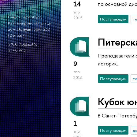
14
по основной ди
апр
Санкт-Петербург,
2015
Поступающим
т
Кантемировская улица,
дом 3А, аудитория 232
(2 этаж)
Питерска
+7-812-644-59-
11*61592
Преподаватели о
9
историк.
апр
2015
Поступающим
т
Кубок ю
В Санкт-Петербу
1
Поступающим
до
апр