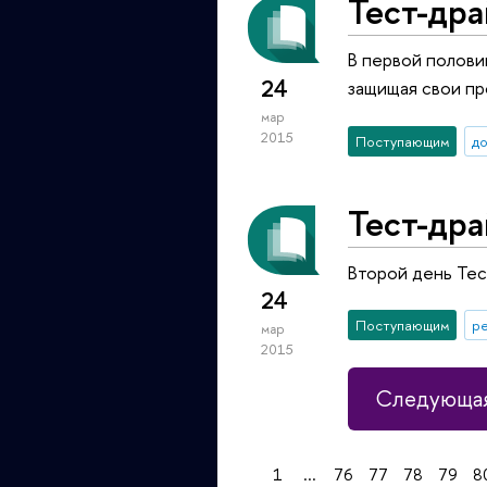
Тест-дра
В первой полови
24
защищая свои пр
мар
2015
Поступающим
до
Тест-дра
Второй день Тес
24
Поступающим
р
мар
2015
Следующая
1
...
76
77
78
79
8