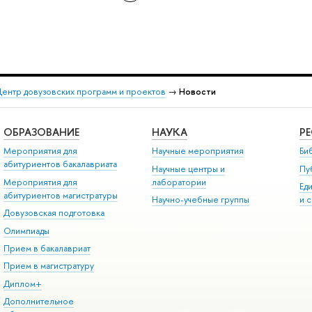
ентр довузовских программ и проектов
→
Новости
ОБРАЗОВАНИЕ
НАУКА
Р
Мероприятия для
Научные мероприятия
Би
абитуриентов бакалавриата
Научные центры и
Пу
Мероприятия для
лаборатории
Ед
абитуриентов магистратуры
Научно-учебные группы
и 
Довузовская подготовка
Олимпиады
Прием в бакалавриат
Прием в магистратуру
Диплом+
Дополнительное