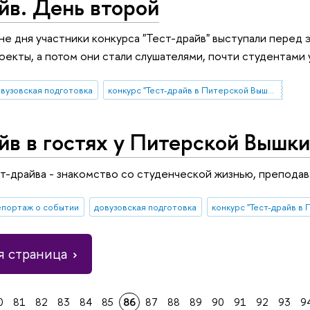
йв. День второй
не дня участники конкурса "Тест-драйв" выступали перед
оекты, а потом они стали слушателями, почти студентами 
вузовская подготовка
конкурс "Тест-драйв в Питерской Вышке"
йв в гостях у Питерской Вышки
т-драйва - знакомство со студенческой жизнью, преподав
епортаж о событии
довузовская подготовка
 страница
0
81
82
83
84
85
86
87
88
89
90
91
92
93
9