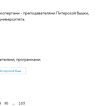
 экспертами - преподавателями Питерской Вышки,
университета.
ателями, программами.
конкурс "Тест-драйв в Питерской Вышке"
4
95
...
103