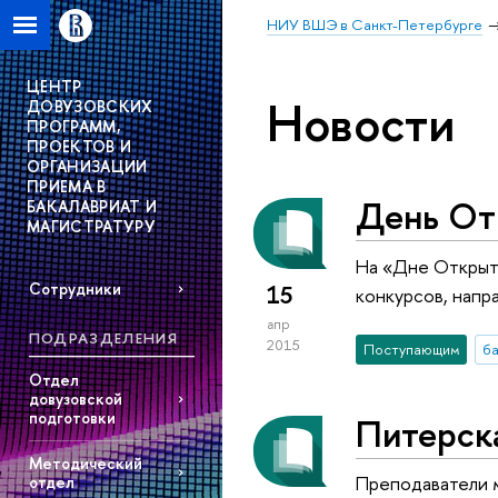
НИУ ВШЭ в Санкт-Петербурге
ЦЕНТР
Новости
ДОВУЗОВСКИХ
ПРОГРАММ,
ПРОЕКТОВ И
ОРГАНИЗАЦИИ
ПРИЕМА В
День От
БАКАЛАВРИАТ И
МАГИСТРАТУРУ
На «Дне Открыт
Сотрудники
15
конкурсов, напр
апр
ПОДРАЗДЕЛЕНИЯ
2015
Поступающим
б
Отдел
довузовской
подготовки
Питерска
Методический
Преподаватели 
отдел