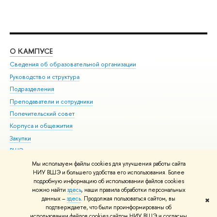
О КАМПУСЕ
ОБ
Сведения об образовательной организации
Мер
Руководство и структура
Мер
Подразделения
Дов
Преподаватели и сотрудники
Ол
Попечительский совет
При
Корпуса и общежития
При
Закупки
Ди
ВШЭ для студентов с ограниченными возможностями
До
здоровья и инвалидностью
Ас
Мы используем файлы cookies для улучшения работы сайта
Версия для слабовидящих
НИУ ВШЭ и большего удобства его использования. Более
Обр
подробную информацию об использовании файлов cookies
Единая платежная страница
можно найти
здесь
, наши правила обработки персональных
данных –
здесь
. Продолжая пользоваться сайтом, вы
✖
Редактору
подтверждаете, что были проинформированы об
© НИУ ВШЭ 1993–2026
Адреса и контакты
Условия использования
использовании файлов cookies сайтом НИУ ВШЭ и согласны