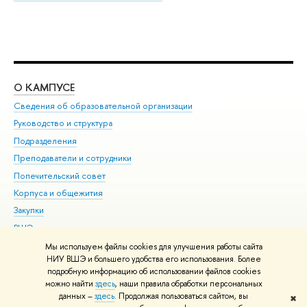
О КАМПУСЕ
ОБ
Сведения об образовательной организации
Мер
Руководство и структура
Мер
Подразделения
Дов
Преподаватели и сотрудники
Ол
Попечительский совет
При
Корпуса и общежития
При
Закупки
Ди
ВШЭ для студентов с ограниченными возможностями
До
здоровья и инвалидностью
Ас
Мы используем файлы cookies для улучшения работы сайта
Версия для слабовидящих
НИУ ВШЭ и большего удобства его использования. Более
Обр
подробную информацию об использовании файлов cookies
Единая платежная страница
можно найти
здесь
, наши правила обработки персональных
данных –
здесь
. Продолжая пользоваться сайтом, вы
✖
Редактору