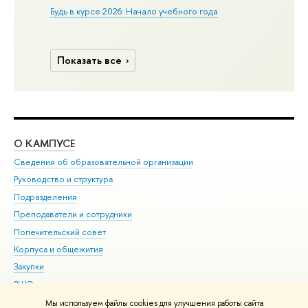
Будь в курсе 2026: Начало учебного года
Показать все
О КАМПУСЕ
ОБ
Сведения об образовательной организации
Мер
Руководство и структура
Мер
Подразделения
Дов
Преподаватели и сотрудники
Ол
Попечительский совет
При
Корпуса и общежития
При
Закупки
Ди
ВШЭ для студентов с ограниченными возможностями
До
здоровья и инвалидностью
Ас
Мы используем файлы cookies для улучшения работы сайта