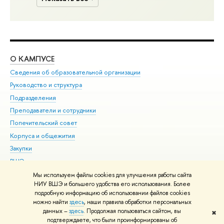
О КАМПУСЕ
ОБ
Сведения об образовательной организации
Мер
Руководство и структура
Мер
Подразделения
Дов
Преподаватели и сотрудники
Ол
Попечительский совет
При
Корпуса и общежития
При
Закупки
Ди
ВШЭ для студентов с ограниченными возможностями
До
здоровья и инвалидностью
Ас
Мы используем файлы cookies для улучшения работы сайта
Версия для слабовидящих
НИУ ВШЭ и большего удобства его использования. Более
Обр
подробную информацию об использовании файлов cookies
Единая платежная страница
можно найти
здесь
, наши правила обработки персональных
данных –
здесь
. Продолжая пользоваться сайтом, вы
✖
Редактору
подтверждаете, что были проинформированы об