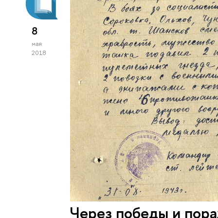
8
мая
2018
Через победы и пор