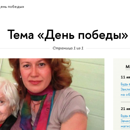
День победы»
Тема «День победы»
Страница 1 из 1
М
11 ав
Будь 
Закл
на о
21 ав
Будь 
Зачи
маги