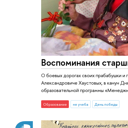
Воспоминания старш
О боевых дорогах своих прабабушки и 
Александровиче Хаустовых, в канун Дн
образовательной программы «Менеджм
Образование
не учеба
День победы