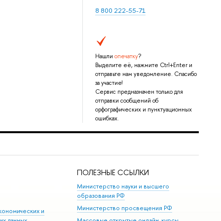
8 800 222-55-71
Нашли
опечатку
?
Выделите её, нажмите Ctrl+Enter и
отправьте нам уведомление. Спасибо
за участие!
Сервис предназначен только для
отправки сообщений об
орфографических и пунктуационных
ошибках.
ПОЛЕЗНЫЕ ССЫЛКИ
Министерство науки и высшего
образования РФ
Министерство просвещения РФ
кономических и
их данных
Массовые открытые онлайн-курсы