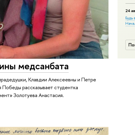
24 ав
Будь 
Нача
По
ины медсанбата
прадедушки, Клавдии Алексеевны и Петре
я Победы рассказывает студентка
ент» Золотуева Анастасия.