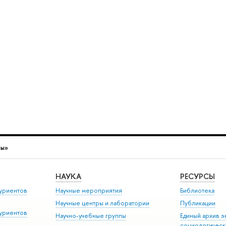
ды»
НАУКА
РЕСУРСЫ
уриентов
Научные мероприятия
Библиотека
Научные центры и лаборатории
Публикации
уриентов
Научно-учебные группы
Единый архив э
социологическ