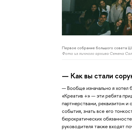
Первое собрание большого совета Ш
Фото из личного архива Семена Са
— Как вы стали со
— Вообще изначально я хотел 
«Креатив +» — эти ребята при
партнерствами, реквизитом и 
события, знать все его тонкост
бюрократических обязанностей,
руководителя также входят по