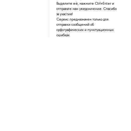
Выделите её, нажмите Ctrl+Enter и
отправьте нам уведомление. Спасибо
за участие!
Сервис предназначен только для
отправки сообщений об
орфографических и пунктуационных
ошибках.