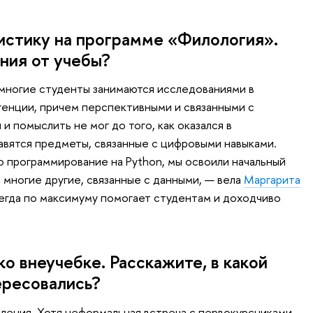
истику на программе «Филология».
ения от учебы?
 многие студенты занимаются исследованиями в
енции, причем перспективными и связанными с
и помыслить не мог до того, как оказался в
авятся предметы, связанные с цифровыми навыками.
 программирование на Python, мы освоили начальный
 многие другие, связанные с данными, — вела
Маргарита
сегда по максимуму помогает студентам и доходчиво
о внеучебке. Расскажите, в какой
ересовались?
ления. Хотя неформальная встреча с первокурсниками,