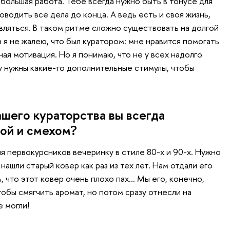
большая работа. Тебе всегда нужно быть в тонусе для
водить все дела до конца. А ведь есть и своя жизнь,
вляться. В таком ритме сложно существовать на долгой
 я не жалею, что был куратором: мне нравится помогать
ная мотивация. Но я понимаю, что не у всех надолго
ву нужны какие-то дополнительные стимулы, чтобы
ашего кураторства вы всегда
ой и смехом?
я первокурсников вечеринку в стиле 80-х и 90-х. Нужно
нашли старый ковер как раз из тех лет. Нам отдали его
ь, что этот ковер очень плохо пах… Мы его, конечно,
тобы смягчить аромат, но потом сразу отнесли на
 могли!