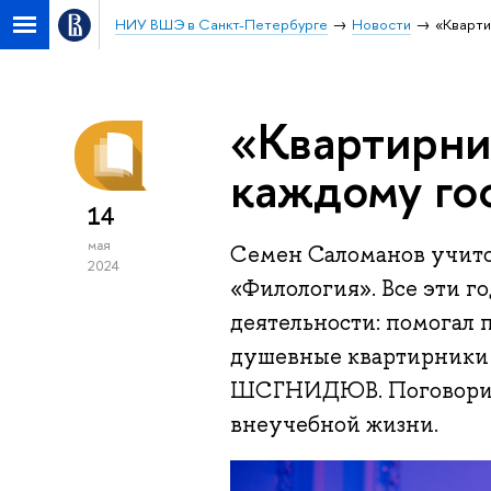
НИУ ВШЭ в Санкт-Петербурге
Новости
«Кварти
«Квартирни
каждому гос
14
мая
Семен Саломанов учитс
2024
«Филология». Все эти г
деятельности: помогал 
душевные квартирники 
ШСГНИДЮВ. Поговорили
внеучебной жизни.