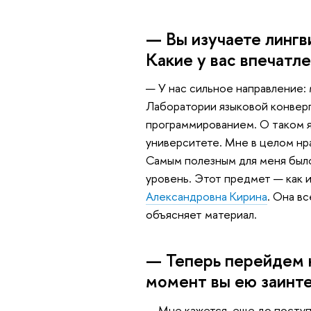
— Вы изучаете лингв
Какие у вас впечатл
— У нас сильное направление:
Лаборатории языковой конверг
программированием. О таком я 
университете. Мне в целом нр
Самым полезным для меня было
уровень. Этот предмет — как и
Александровна Кирина
. Она в
объясняет материал.
— Теперь перейдем к
момент вы ею заинт
— Мне кажется, еще до поступ